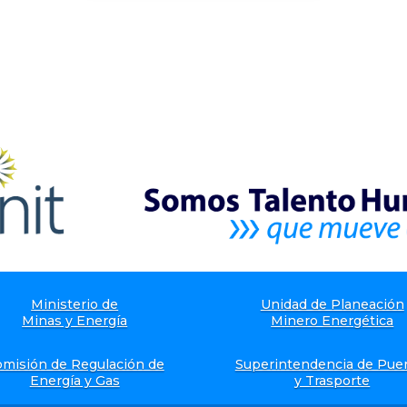
Ministerio de
Unidad de Planeación
Minas y Energía
Minero Energética
misión de Regulación de
Superintendencia de Pue
Energía y Gas
y Trasporte